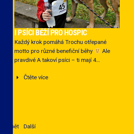
I PSÍCI BĚŽÍ PRO HOSPIC
Každý krok pomáhá Trochu otřepané
motto pro různé benefiční běhy
Ale
pravdivé A takoví psíci – ti mají 4...
Čtěte více
Zpět
Další