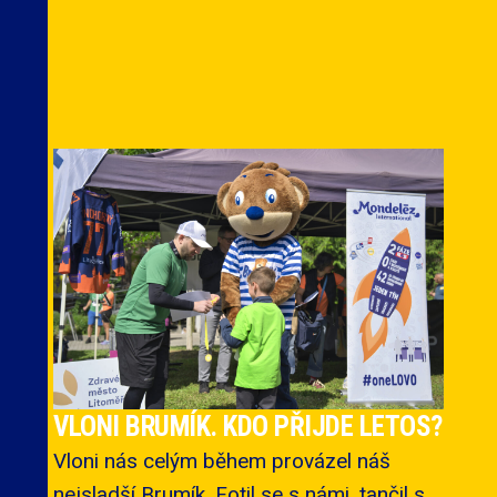
VLONI BRUMÍK. KDO PŘIJDE LETOS?
Vloni nás celým během provázel náš
nejsladší Brumík. Fotil se s námi, tančil s