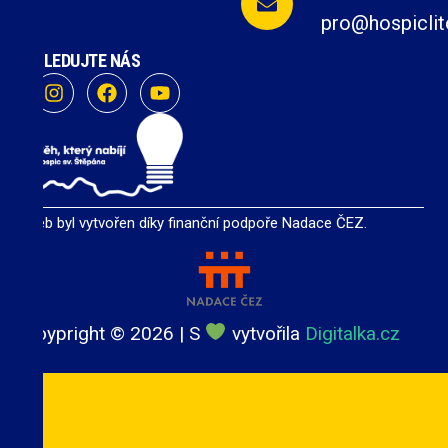
pro@hospiclit
SLEDUJTE NÁS
Web byl vytvořen díky finanční podpoře Nadace ČEZ.
Coypright ©
2026
| S
vytvořila
Digitalka.cz