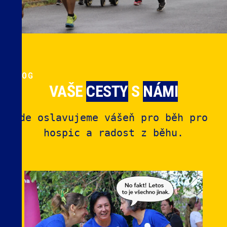
BLOG
VAŠE
CESTY
S
NÁMI
Kde oslavujeme vášeň pro běh pro 
hospic a radost z běhu.