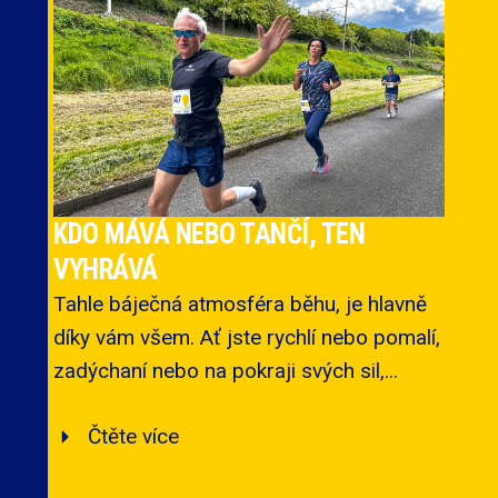
KDO MÁVÁ NEBO TANČÍ, TEN
VYHRÁVÁ
Tahle báječná atmosféra běhu, je hlavně
díky vám všem. Ať jste rychlí nebo pomalí,
zadýchaní nebo na pokraji svých sil,...
Čtěte více