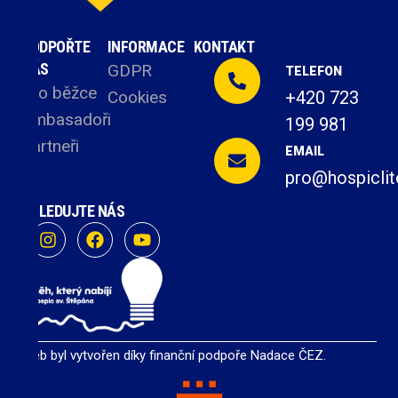
PODPOŘTE
INFORMACE
KONTAKT
NÁS
GDPR
TELEFON
Pro běžce
Cookies
+420 723
Ambasadoři
199 981
Partneři
EMAIL
pro@hospiclit
SLEDUJTE NÁS
Web byl vytvořen díky finanční podpoře Nadace ČEZ.