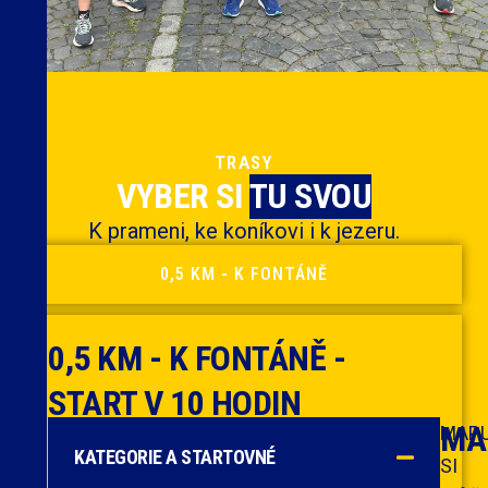
TRASY
VYBER SI
TU SVOU
K prameni, ke koníkovi i k jezeru.
0,5 KM - K FONTÁNĚ
0,5 KM - K FONTÁNĚ -
START V 10 HODIN
MA
MAP
KATEGORIE A STARTOVNÉ
SI