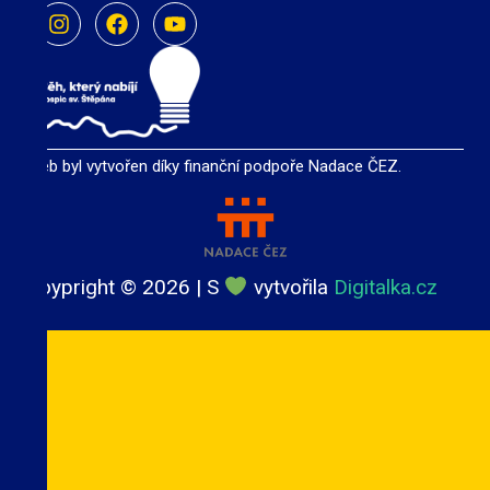
Web byl vytvořen díky finanční podpoře Nadace ČEZ.
Coypright ©
2026
| S
vytvořila
Digitalka.cz