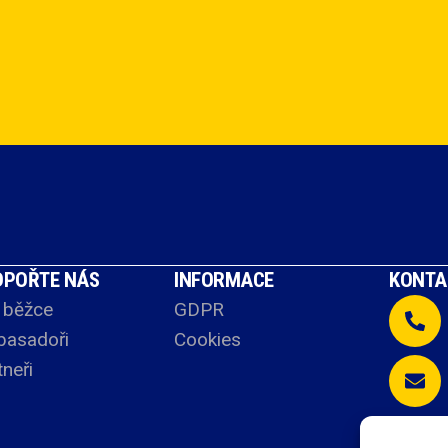
DPOŘTE NÁS
INFORMACE
KONTA
 běžce
GDPR
asadoři
Cookies
tneři