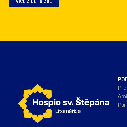
VÍCE Z BĚHU ZDE
PO
Pro
Amb
Par