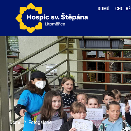
DOMŮ
CHCI B
Domů
Fotogalerie