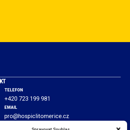
KT
TELEFON
+420 723 199 981
EMAIL
pro@hospiclitomerice.cz
Spravovat Souhlas